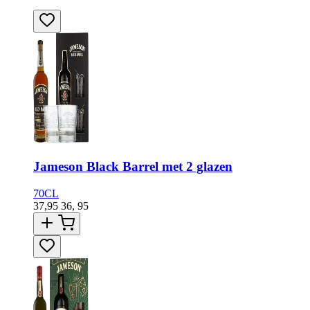
Jameson Black Barrel met 2 glazen
70CL
37,95
36,
95