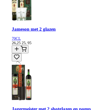
Jameson met 2 glazen
70CL
26,25
25,
95
Jagermeister met 2 shotglazen en pomp