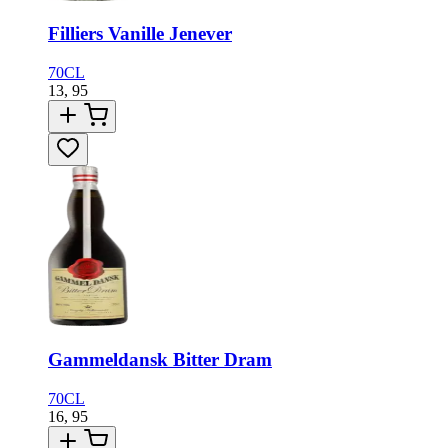
Filliers Vanille Jenever
70CL
13,
95
Gammeldansk Bitter Dram
70CL
16,
95