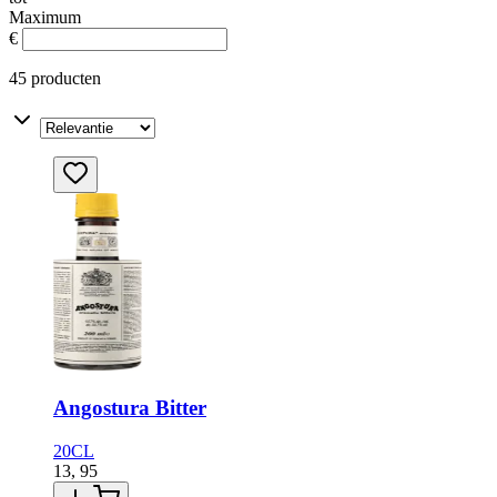
Maximum
€
45 producten
Angostura Bitter
20CL
13,
95