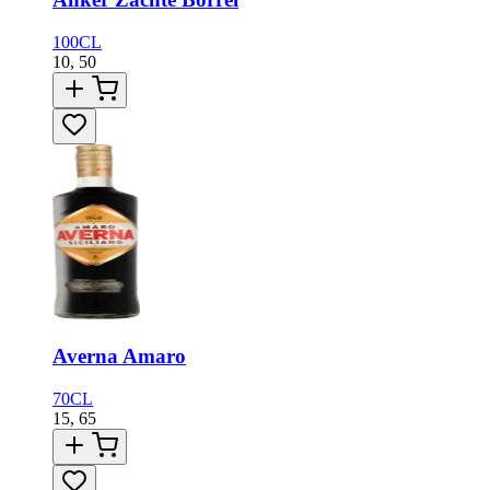
100CL
10,
50
Averna Amaro
70CL
15,
65