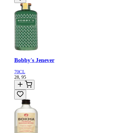
Bobby's Jenever
70CL
28,
95