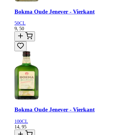
Bokma Oude Jenever - Vierkant
50CL
9,
50
Bokma Oude Jenever - Vierkant
100CL
14,
95