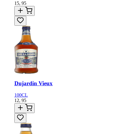
15,
95
Dujardin Vieux
100CL
12,
95