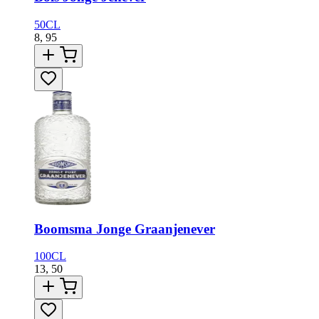
50CL
8,
95
Boomsma Jonge Graanjenever
100CL
13,
50