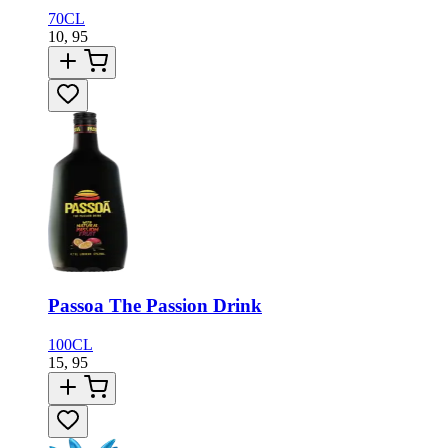
70CL
10,
95
Passoa The Passion Drink
100CL
15,
95