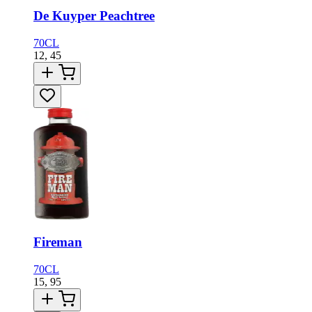
De Kuyper Peachtree
70CL
12,
45
Fireman
70CL
15,
95