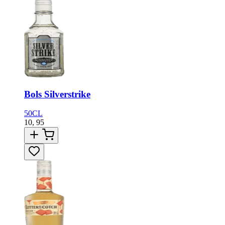
Bols Silverstrike
50CL
10,
95