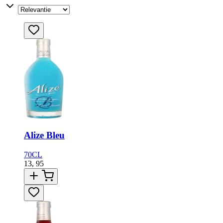
Alize Bleu
70CL
13,
95