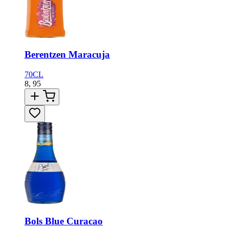
Berentzen Maracuja
70CL
8,
95
Bols Blue Curacao