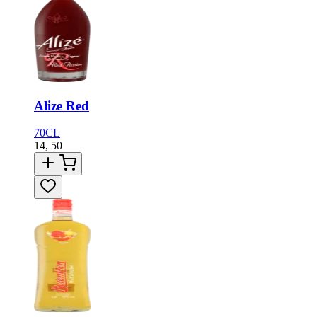
Alize Red
70CL
14,
50