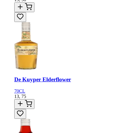
De Kuyper Elderflower
70CL
13,
75