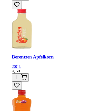
Berentzen Apfelkorn
20CL
4,
50