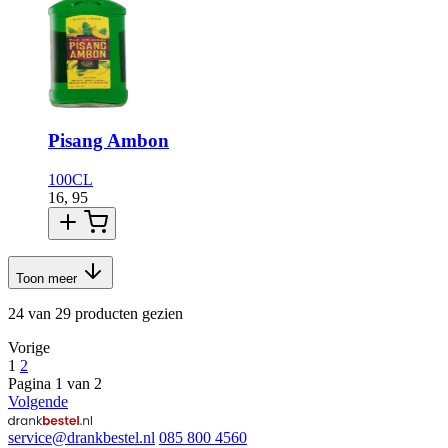
Pisang Ambon
100CL
16,
95
Toon meer
24 van 29 producten gezien
Vorige
1
2
Pagina 1 van 2
Volgende
service@drankbestel.nl
085 800 4560