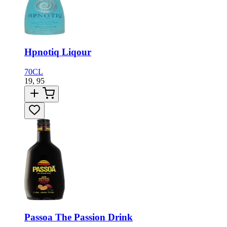
Hpnotiq Liqour
70CL
19,
95
Passoa The Passion Drink