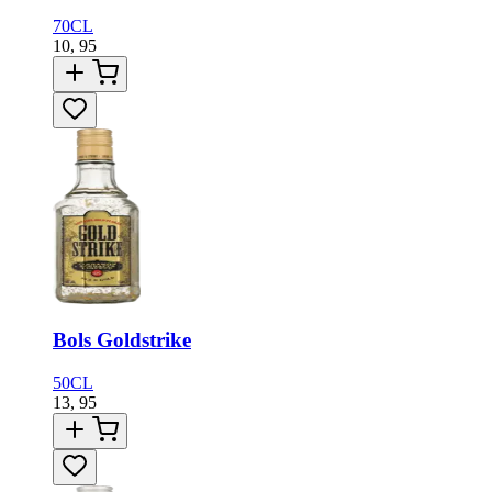
70CL
10,
95
Bols Goldstrike
50CL
13,
95