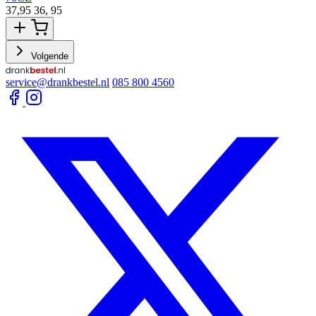
37,95
36,
95
3
Volgende
service@drankbestel.nl
085 800 4560