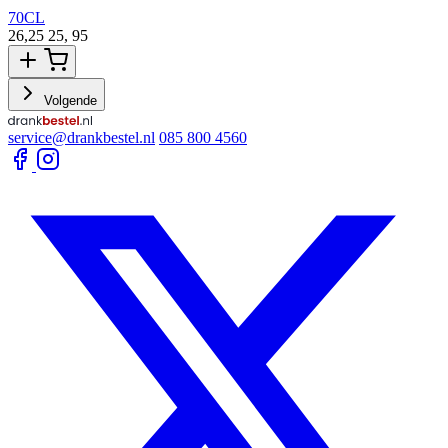
70CL
26,25
25,
95
3
Volgende
service@drankbestel.nl
085 800 4560