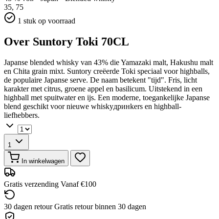
35,
75
1 stuk op voorraad
Over Suntory Toki 70CL
Japanse blended whisky van 43% die Yamazaki malt, Hakushu malt
en Chita grain mixt. Suntory creëerde Toki speciaal voor highballs,
de populaire Japanse serve. De naam betekent "tijd". Fris, licht
karakter met citrus, groene appel en basilicum. Uitstekend in een
highball met spuitwater en ijs. Een moderne, toegankelijke Japanse
blend geschikt voor nieuwe whiskyдринkers en highball-
liefhebbers.
1
In winkelwagen
Gratis verzending
Vanaf €100
30 dagen retour
Gratis retour binnen 30 dagen