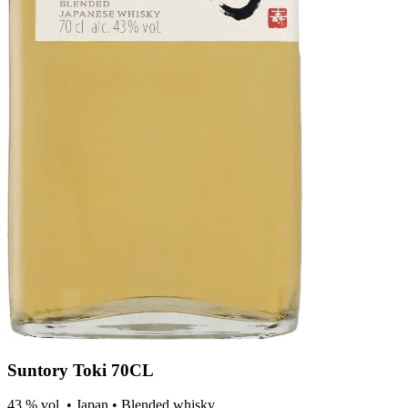
Suntory Toki 70CL
43 % vol.
•
Japan
•
Blended whisky