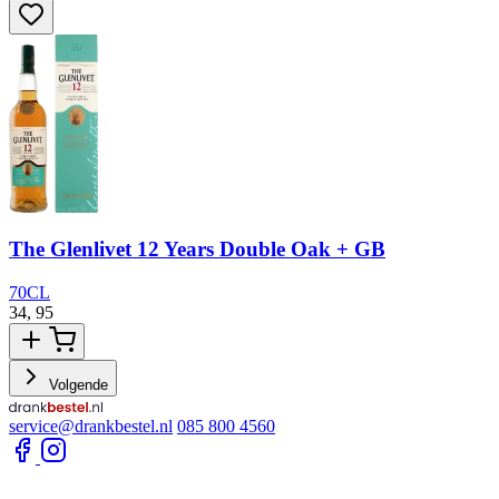
The Glenlivet 12 Years Double Oak + GB
70CL
34,
95
3
Volgende
service@drankbestel.nl
085 800 4560