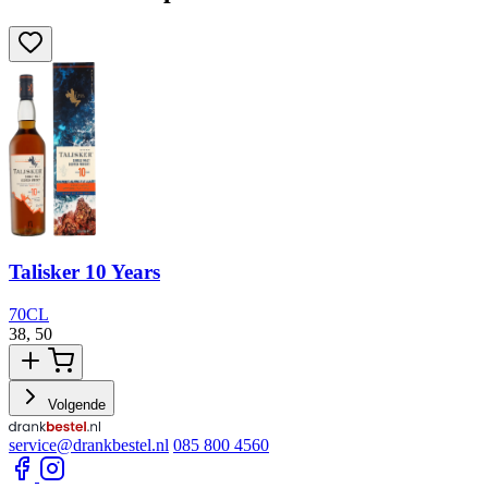
Talisker 10 Years
70CL
38,
50
3
Volgende
service@drankbestel.nl
085 800 4560