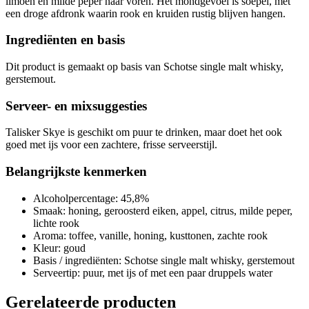
limoen en milde peper naar voren. Het mondgevoel is soepel, met
een droge afdronk waarin rook en kruiden rustig blijven hangen.
Ingrediënten en basis
Dit product is gemaakt op basis van Schotse single malt whisky,
gerstemout.
Serveer- en mixsuggesties
Talisker Skye is geschikt om puur te drinken, maar doet het ook
goed met ijs voor een zachtere, frisse serveerstijl.
Belangrijkste kenmerken
Alcoholpercentage: 45,8%
Smaak: honing, geroosterd eiken, appel, citrus, milde peper,
lichte rook
Aroma: toffee, vanille, honing, kusttonen, zachte rook
Kleur: goud
Basis / ingrediënten: Schotse single malt whisky, gerstemout
Serveertip: puur, met ijs of met een paar druppels water
Gerelateerde producten