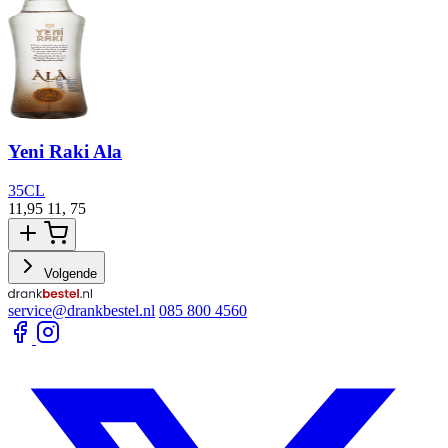
Yeni Raki Ala
35CL
11,95
11,
75
1
Volgende
service@drankbestel.nl
085 800 4560