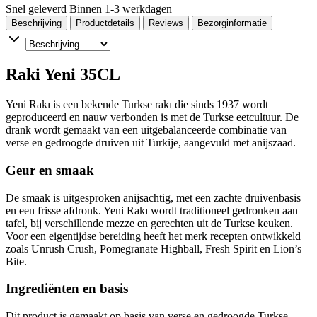
Snel geleverd
Binnen 1-3 werkdagen
Beschrijving
Productdetails
Reviews
Bezorginformatie
Raki Yeni 35CL
Yeni Rakı is een bekende Turkse rakı die sinds 1937 wordt
geproduceerd en nauw verbonden is met de Turkse eetcultuur. De
drank wordt gemaakt van een uitgebalanceerde combinatie van
verse en gedroogde druiven uit Turkije, aangevuld met anijszaad.
Geur en smaak
De smaak is uitgesproken anijsachtig, met een zachte druivenbasis
en een frisse afdronk. Yeni Rakı wordt traditioneel gedronken aan
tafel, bij verschillende mezze en gerechten uit de Turkse keuken.
Voor een eigentijdse bereiding heeft het merk recepten ontwikkeld
zoals Unrush Crush, Pomegranate Highball, Fresh Spirit en Lion’s
Bite.
Ingrediënten en basis
Dit product is gemaakt op basis van verse en gedroogde Turkse