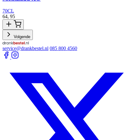
70CL
64,
95
1
Volgende
service@drankbestel.nl
085 800 4560