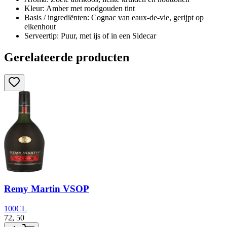
Kleur: Amber met roodgouden tint
Basis / ingrediënten: Cognac van eaux-de-vie, gerijpt op
eikenhout
Serveertip: Puur, met ijs of in een Sidecar
Gerelateerde producten
Remy Martin VSOP
100CL
72,
50
5