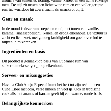
aroma’s van suikerriet, honing, vanille, kaneel en een lichte rokerige
toets. De stijl zit tussen een lichte witte rum en een voller gerijpte
rum in, waardoor hij zowel zacht als smaakvol blijft.
Geur en smaak
In de mond is deze rum soepel en rond, met tonen van vanille,
karamel, sinaasappelschil, kaneel en droog eikenhout. De textuur is
zacht en licht zoet, met genoeg kruidigheid om goed overeind te
blijven in mixdranken.
Ingrediënten en basis
Dit product is gemaakt op basis van Cubaanse rum van
suikerrietmelasse, gerijpt op eikenhout.
Serveer- en mixsuggesties
Havana Club Anejo Especial komt het best tot zijn recht in een
Cuba Libre met cola, verse limoen en veel ijs. Ook in tropische
cocktails met ananas of banaan geeft hij een warme, ronde basis.
Belangrijkste kenmerken