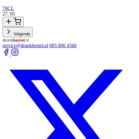
70CL
27,
95
2
Volgende
service@drankbestel.nl
085 800 4560