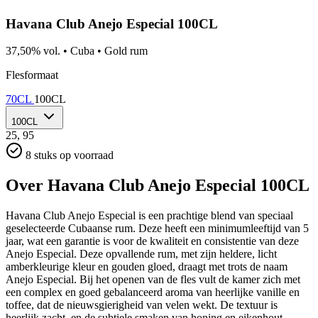
Havana Club Anejo Especial 100CL
37,50% vol.
•
Cuba
•
Gold rum
Flesformaat
70CL
100CL
100CL
25,
95
8 stuks op voorraad
Over Havana Club Anejo Especial 100CL
Havana Club Anejo Especial is een prachtige blend van speciaal
geselecteerde Cubaanse rum. Deze heeft een minimumleeftijd van 5
jaar, wat een garantie is voor de kwaliteit en consistentie van deze
Anejo Especial. Deze opvallende rum, met zijn heldere, licht
amberkleurige kleur en gouden gloed, draagt met trots de naam
Anejo Especial. Bij het openen van de fles vult de kamer zich met
een complex en goed gebalanceerd aroma van heerlijke vanille en
toffee, dat de nieuwsgierigheid van velen wekt. De textuur is
heerlijk zacht, en de subtiele smaken van honing en eikenhout