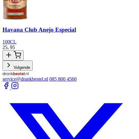
Havana Club Anejo Especial
100CL
25,
95
3
Volgende
service@drankbestel.nl
085 800 4560