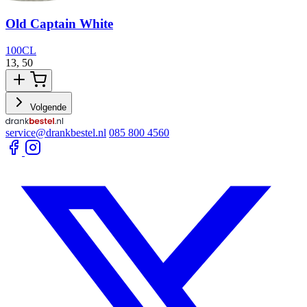
Old Captain White
100CL
13,
50
1
Volgende
service@drankbestel.nl
085 800 4560