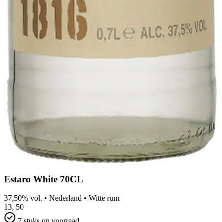
Estaro White 70CL
37,50% vol.
•
Nederland
•
Witte rum
13,
50
7 stuks op voorraad