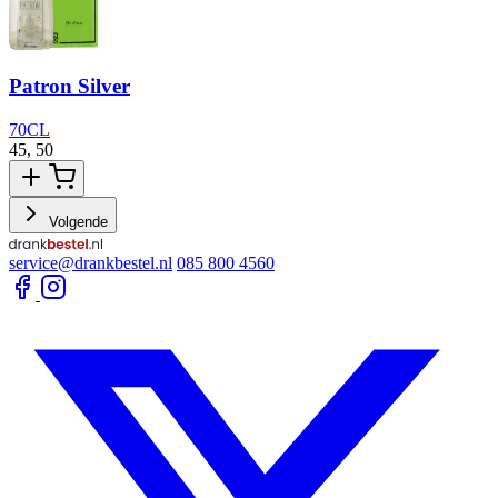
Patron Silver
70CL
45,
50
5
Volgende
service@drankbestel.nl
085 800 4560