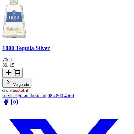
1800 Tequila Silver
70CL
30,
15
3
Volgende
service@drankbestel.nl
085 800 4560