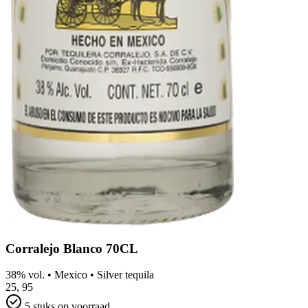
Corralejo Blanco 70CL
38% vol.
•
Mexico
•
Silver tequila
25,
95
5 stuks op voorraad