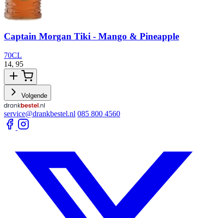
Captain Morgan Tiki - Mango & Pineapple
70CL
14,
95
1
Volgende
service@drankbestel.nl
085 800 4560