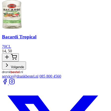
Bacardi Tropical
70CL
14,
50
1
Volgende
service@drankbestel.nl
085 800 4560