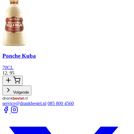
Ponche Kuba
70CL
12,
95
2
Volgende
service@drankbestel.nl
085 800 4560