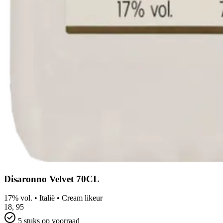
Disaronno Velvet 70CL
17% vol.
•
Italië
•
Cream likeur
18,
95
5 stuks op voorraad