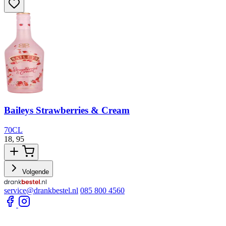
Baileys Strawberries & Cream
70CL
18,
95
1
Volgende
service@drankbestel.nl
085 800 4560