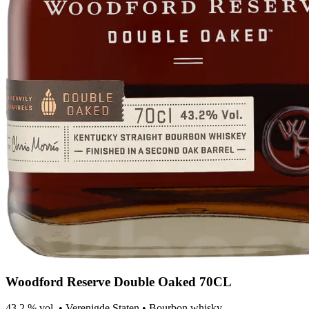
Woodford Reserve Double Oaked 70CL
43.2 % vol.
•
Verenigde Staten
•
Bourbon whisky