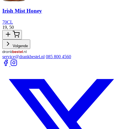
Irish Mist Honey
70CL
19,
50
2
Volgende
service@drankbestel.nl
085 800 4560