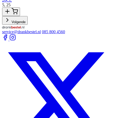
20CL
5,
25
5
Volgende
service@drankbestel.nl
085 800 4560