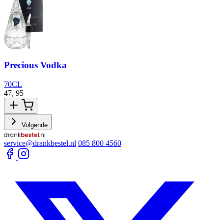
Precious Vodka
70CL
47,
95
6
Volgende
service@drankbestel.nl
085 800 4560