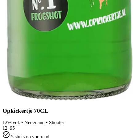
Opkickertje 70CL
12% vol.
•
Nederland
•
Shooter
12,
95
5 stuks op voorraad