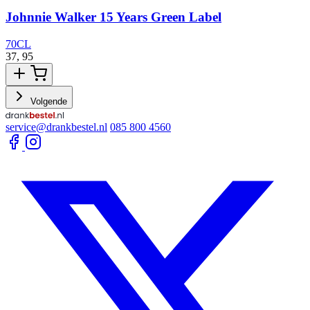
Johnnie Walker 15 Years Green Label
70CL
37,
95
3
Volgende
service@drankbestel.nl
085 800 4560