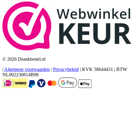
© 2026 Drankbestel.nl
|
Algemene voorwaarden
|
Privacybeleid
|
KVK 58644431
|
BTW
NL002230814B98