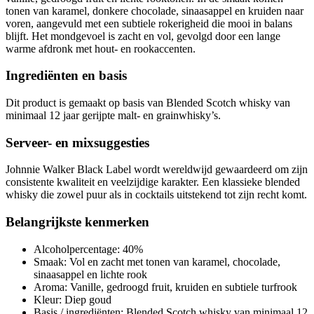
tonen van karamel, donkere chocolade, sinaasappel en kruiden naar
voren, aangevuld met een subtiele rokerigheid die mooi in balans
blijft. Het mondgevoel is zacht en vol, gevolgd door een lange
warme afdronk met hout- en rookaccenten.
Ingrediënten en basis
Dit product is gemaakt op basis van Blended Scotch whisky van
minimaal 12 jaar gerijpte malt- en grainwhisky’s.
Serveer- en mixsuggesties
Johnnie Walker Black Label wordt wereldwijd gewaardeerd om zijn
consistente kwaliteit en veelzijdige karakter. Een klassieke blended
whisky die zowel puur als in cocktails uitstekend tot zijn recht komt.
Belangrijkste kenmerken
Alcoholpercentage: 40%
Smaak: Vol en zacht met tonen van karamel, chocolade,
sinaasappel en lichte rook
Aroma: Vanille, gedroogd fruit, kruiden en subtiele turfrook
Kleur: Diep goud
Basis / ingrediënten: Blended Scotch whisky van minimaal 12