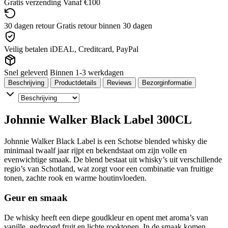
Gratis verzending
Vanaf €100
30 dagen retour
Gratis retour binnen 30 dagen
Veilig betalen
iDEAL, Creditcard, PayPal
Snel geleverd
Binnen 1-3 werkdagen
Beschrijving
Productdetails
Reviews
Bezorginformatie
Johnnie Walker Black Label 300CL
Johnnie Walker Black Label is een Schotse blended whisky die
minimaal twaalf jaar rijpt en bekendstaat om zijn volle en
evenwichtige smaak. De blend bestaat uit whisky’s uit verschillende
regio’s van Schotland, wat zorgt voor een combinatie van fruitige
tonen, zachte rook en warme houtinvloeden.
Geur en smaak
De whisky heeft een diepe goudkleur en opent met aroma’s van
vanille, gedroogd fruit en lichte rooktonen. In de smaak komen