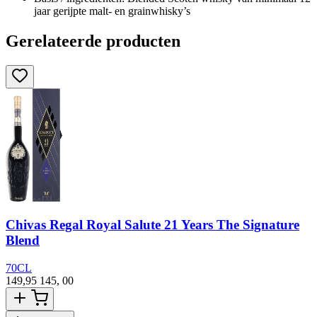
jaar gerijpte malt- en grainwhisky’s
Gerelateerde producten
Chivas Regal Royal Salute 21 Years The Signature
Blend
1
70CL
149,95
145,
00