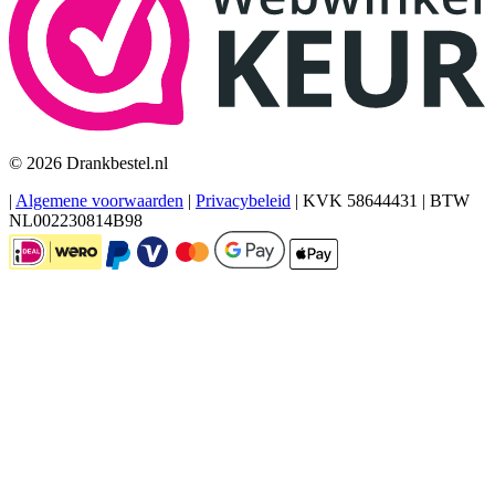
© 2026 Drankbestel.nl
|
Algemene voorwaarden
|
Privacybeleid
|
KVK 58644431
|
BTW
NL002230814B98