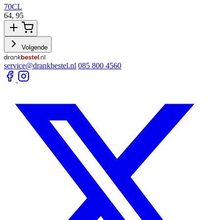
70CL
64,
95
6
Volgende
service@drankbestel.nl
085 800 4560