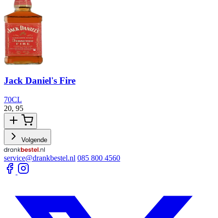
Jack Daniel's Fire
70CL
20,
95
2
Volgende
service@drankbestel.nl
085 800 4560