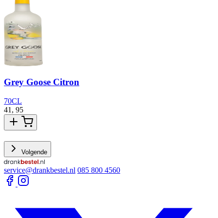
Grey Goose Citron
70CL
41,
95
3
Volgende
service@drankbestel.nl
085 800 4560