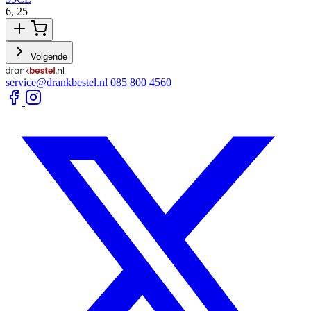
6,
25
5
Volgende
service@drankbestel.nl
085 800 4560