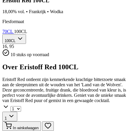
Eristoff Red 100CL
18,00% vol.
•
Frankrijk
•
Wodka
Flesformaat
70CL
100CL
100CL
16,
95
10 stuks op voorraad
Over Eristoff Red 100CL
Eristoff Red ontleent zijn kenmerkende krachtige bitterzoete smaak
aan de sleepruimen uit de wouden van het 'Land van de Wolven'.
Deze geconcentreerde, fruitige drank, die bloedrood van kleur is, is
perfect voor de avontuurlijke drinkers. Geniet van de unieke smaak
van Eristoff Red puur of gemixt in een gewaagde cocktail.
1
In winkelwagen