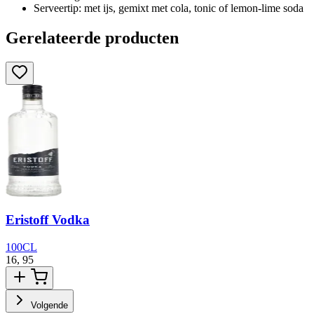
Serveertip: met ijs, gemixt met cola, tonic of lemon-lime soda
Gerelateerde producten
Eristoff Vodka
100CL
16,
95
1
Volgende