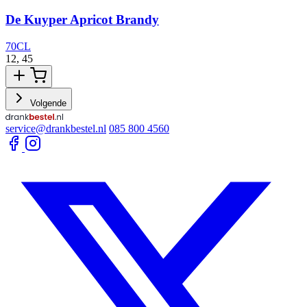
De Kuyper Apricot Brandy
70CL
12,
45
1
Volgende
service@drankbestel.nl
085 800 4560