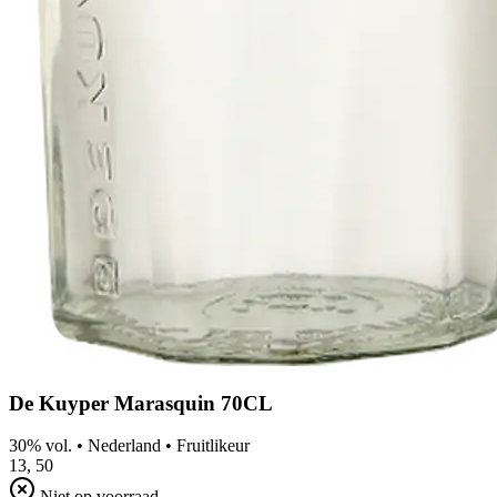
De Kuyper Marasquin 70CL
30% vol.
•
Nederland
•
Fruitlikeur
13,
50
Niet op voorraad