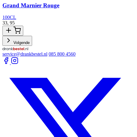
Grand Marnier Rouge
100CL
33,
95
1
Volgende
service@drankbestel.nl
085 800 4560