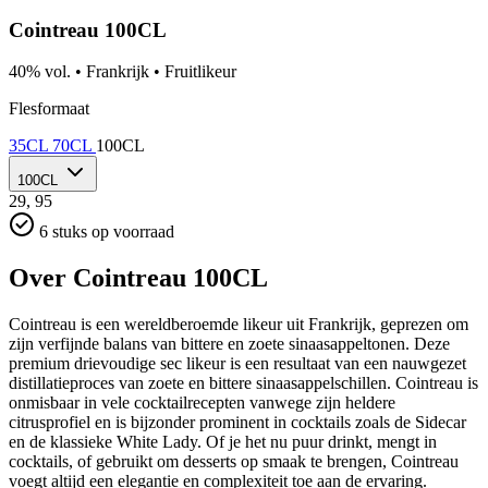
Cointreau 100CL
40% vol.
•
Frankrijk
•
Fruitlikeur
Flesformaat
35CL
70CL
100CL
100CL
29,
95
6 stuks op voorraad
Over Cointreau 100CL
Cointreau is een wereldberoemde likeur uit Frankrijk, geprezen om
zijn verfijnde balans van bittere en zoete sinaasappeltonen. Deze
premium drievoudige sec likeur is een resultaat van een nauwgezet
distillatieproces van zoete en bittere sinaasappelschillen. Cointreau is
onmisbaar in vele cocktailrecepten vanwege zijn heldere
citrusprofiel en is bijzonder prominent in cocktails zoals de Sidecar
en de klassieke White Lady. Of je het nu puur drinkt, mengt in
cocktails, of gebruikt om desserts op smaak te brengen, Cointreau
voegt altijd een elegantie en complexiteit toe aan de ervaring.