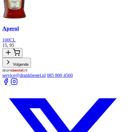
Aperol
100CL
15,
95
1
Volgende
service@drankbestel.nl
085 800 4560