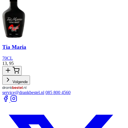
Tia Maria
70CL
13,
95
1
Volgende
service@drankbestel.nl
085 800 4560