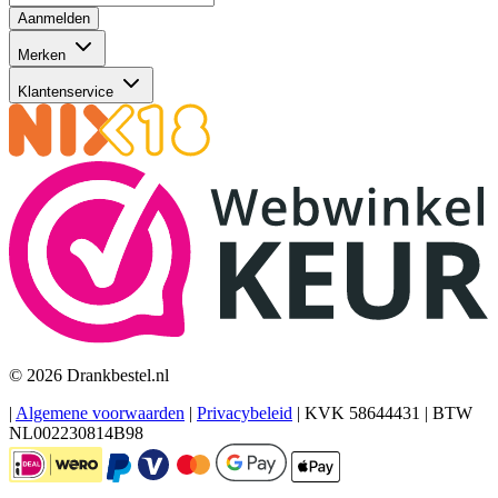
Aanmelden
Merken
Klantenservice
© 2026 Drankbestel.nl
|
Algemene voorwaarden
|
Privacybeleid
|
KVK 58644431
|
BTW
NL002230814B98