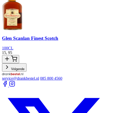
Glen Scanlan Finest Scotch
B
100CL
15,
95
1
Volgende
service@drankbestel.nl
085 800 4560