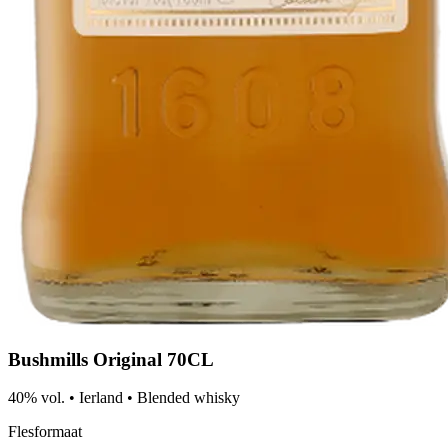
Bushmills Original 70CL
40% vol.
•
Ierland
•
Blended whisky
Flesformaat