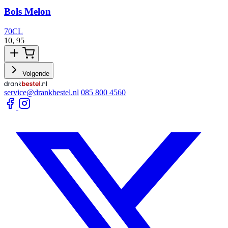
Bols Melon
70CL
10,
95
1
Volgende
service@drankbestel.nl
085 800 4560