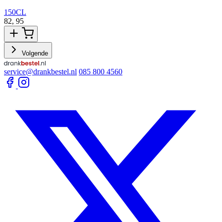
150CL
82,
95
3
Volgende
service@drankbestel.nl
085 800 4560