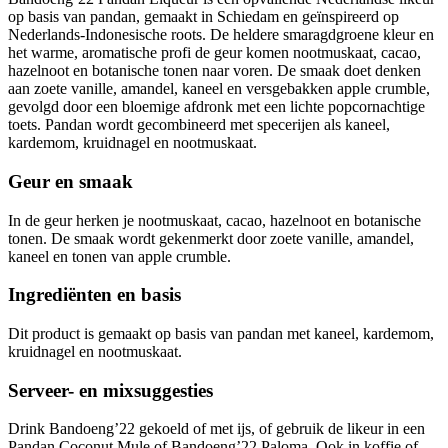
op basis van pandan, gemaakt in Schiedam en geïnspireerd op
Nederlands-Indonesische roots. De heldere smaragdgroene kleur en
het warme, aromatische profi de geur komen nootmuskaat, cacao,
hazelnoot en botanische tonen naar voren. De smaak doet denken
aan zoete vanille, amandel, kaneel en versgebakken apple crumble,
gevolgd door een bloemige afdronk met een lichte popcornachtige
toets. Pandan wordt gecombineerd met specerijen als kaneel,
kardemom, kruidnagel en nootmuskaat.
Geur en smaak
In de geur herken je nootmuskaat, cacao, hazelnoot en botanische
tonen. De smaak wordt gekenmerkt door zoete vanille, amandel,
kaneel en tonen van apple crumble.
Ingrediënten en basis
Dit product is gemaakt op basis van pandan met kaneel, kardemom,
kruidnagel en nootmuskaat.
Serveer- en mixsuggesties
Drink Bandoeng’22 gekoeld of met ijs, of gebruik de likeur in een
Pandan Coconut Mule of Bandoeng’22 Paloma. Ook in koffie of