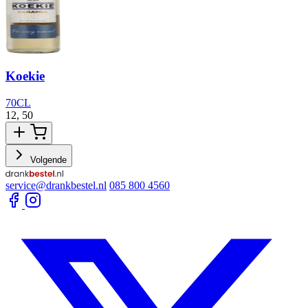
Koekie
70CL
12,
50
2
Volgende
service@drankbestel.nl
085 800 4560