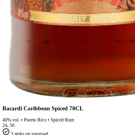
Bacardi Caribbean Spiced 70CL
40% vol.
•
Puerto Rico
•
Spiced Rum
24,
50
3 stuks op voorraad