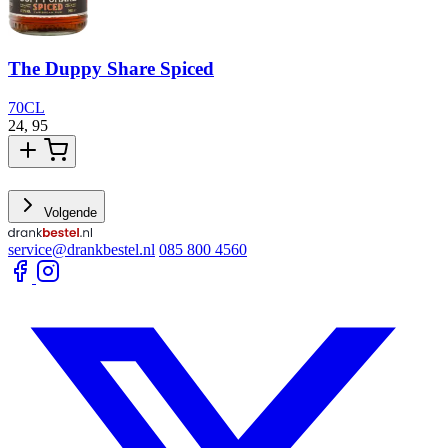
The Duppy Share Spiced
70CL
24,
95
1
Volgende
service@drankbestel.nl
085 800 4560