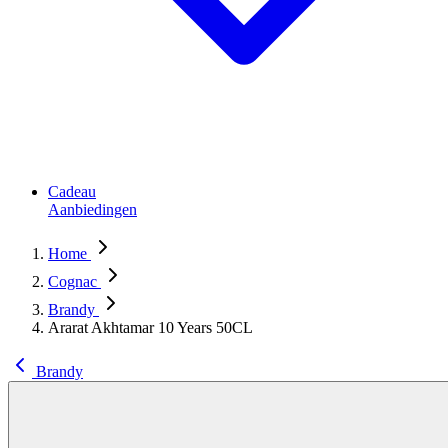
Cadeau
Aanbiedingen
Home
Cognac
Brandy
Ararat Akhtamar 10 Years 50CL
Brandy