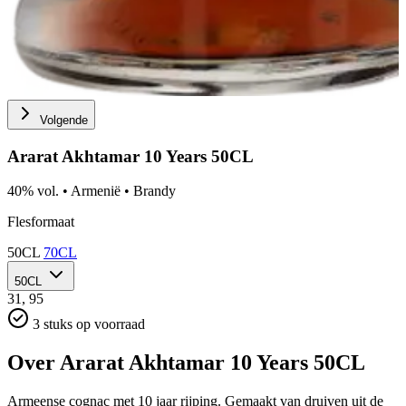
Volgende
Ararat Akhtamar 10 Years 50CL
40% vol.
•
Armenië
•
Brandy
Flesformaat
50CL
70CL
50CL
31,
95
3 stuks op voorraad
Over Ararat Akhtamar 10 Years 50CL
Armeense cognac met 10 jaar rijping. Gemaakt van druiven uit de