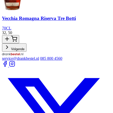
Vecchia Romagna Riserva Tre Botti
70CL
32,
50
3
Volgende
service@drankbestel.nl
085 800 4560