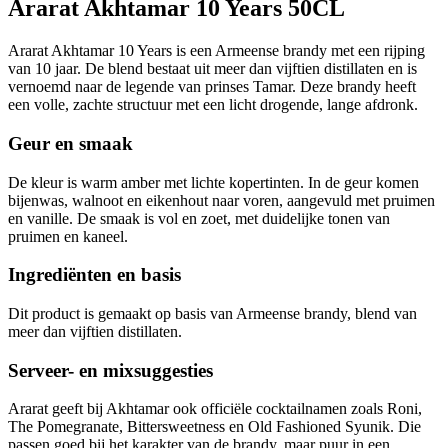
Ararat Akhtamar 10 Years 50CL
Ararat Akhtamar 10 Years is een Armeense brandy met een rijping
van 10 jaar. De blend bestaat uit meer dan vijftien distillaten en is
vernoemd naar de legende van prinses Tamar. Deze brandy heeft
een volle, zachte structuur met een licht drogende, lange afdronk.
Geur en smaak
De kleur is warm amber met lichte kopertinten. In de geur komen
bijenwas, walnoot en eikenhout naar voren, aangevuld met pruimen
en vanille. De smaak is vol en zoet, met duidelijke tonen van
pruimen en kaneel.
Ingrediënten en basis
Dit product is gemaakt op basis van Armeense brandy, blend van
meer dan vijftien distillaten.
Serveer- en mixsuggesties
Ararat geeft bij Akhtamar ook officiële cocktailnamen zoals Roni,
The Pomegranate, Bittersweetness en Old Fashioned Syunik. Die
passen goed bij het karakter van de brandy, maar puur in een