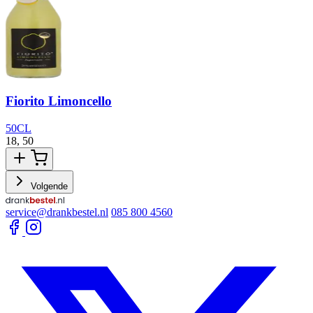
Fiorito Limoncello
50CL
18,
50
1
Volgende
service@drankbestel.nl
085 800 4560