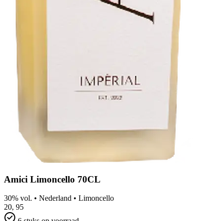
Amici Limoncello 70CL
30% vol.
•
Nederland
•
Limoncello
20,
95
6 stuks op voorraad