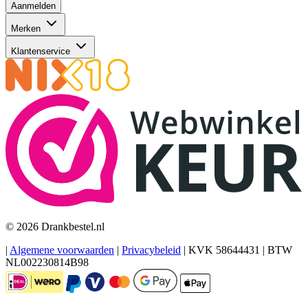
Aanmelden
Merken
Klantenservice
© 2026 Drankbestel.nl
|
Algemene voorwaarden
|
Privacybeleid
|
KVK 58644431
|
BTW
NL002230814B98