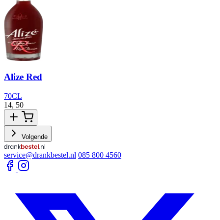
Alize Red
70CL
14,
50
1
Volgende
service@drankbestel.nl
085 800 4560