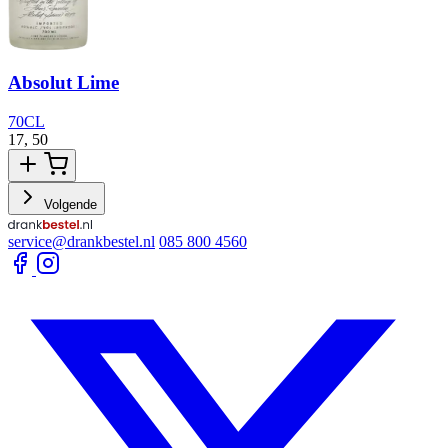
Absolut Lime
70CL
17,
50
1
Volgende
service@drankbestel.nl
085 800 4560